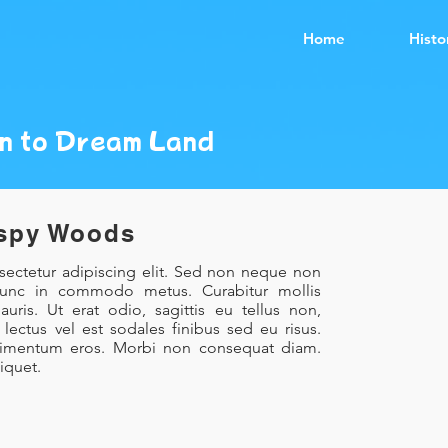
Home
Histo
rn to Dream Land
spy Woods
sectetur adipiscing elit. Sed non neque non
Nunc in commodo metus. Curabitur mollis
uris. Ut erat odio, sagittis eu tellus non,
ectus vel est sodales finibus sed eu risus.
ondimentum eros. Morbi non consequat diam.
iquet.