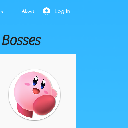
Log In
ry
About
Bosses