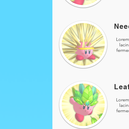
Nee
Lorem 
laci
fermen
Lea
Lorem 
laci
fermen