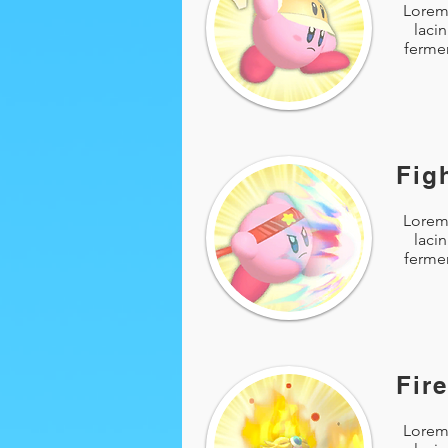
Lorem 
laci
fermen
Fig
Lorem 
laci
fermen
Fire
Lorem 