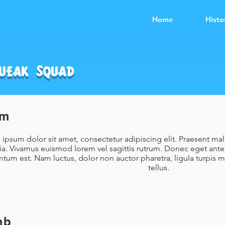
Home
Histo
queak Squad
am
ipsum dolor sit amet, consectetur adipiscing elit. Praesent ma
nia. Vivamus euismod lorem vel sagittis rutrum. Donec eget ante 
tum est. Nam luctus, dolor non auctor pharetra, ligula turpis 
tellus.
mb