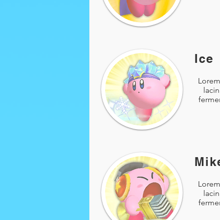
Ice
Lorem 
laci
fermen
Mik
Lorem 
laci
fermen