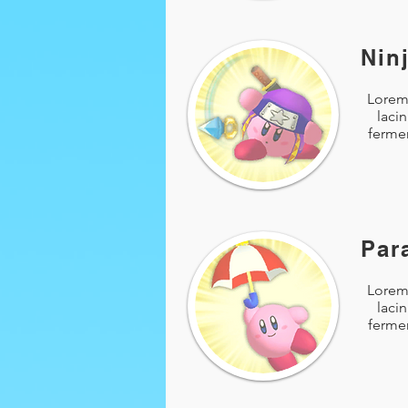
Nin
Lorem 
laci
fermen
Par
Lorem 
laci
fermen