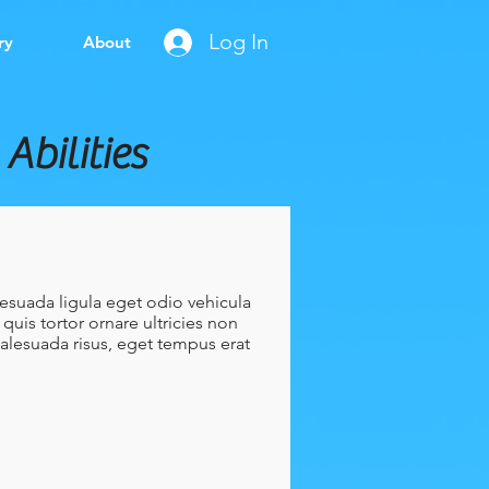
Log In
ry
About
Abilities
lesuada ligula eget odio vehicula
quis tortor ornare ultricies non
malesuada risus, eget tempus erat