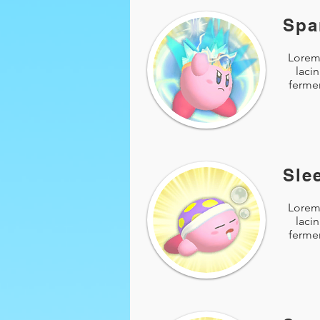
Spa
Lorem 
laci
fermen
Sle
Lorem 
laci
fermen