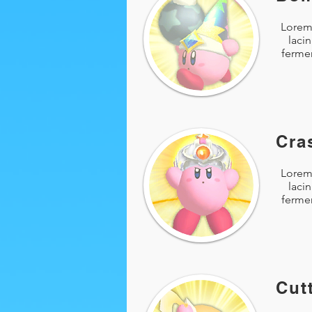
Lorem 
laci
fermen
Cra
Lorem 
laci
fermen
Cut