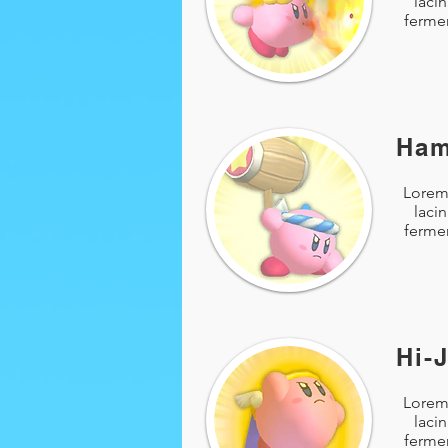
laci
fermen
Ha
Lorem 
laci
fermen
Hi-
Lorem 
laci
fermen