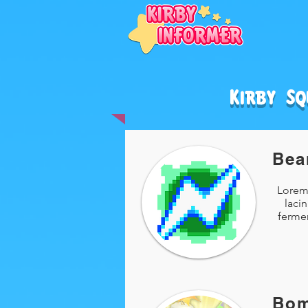
Kirby S
Be
Lorem 
laci
fermen
Bo